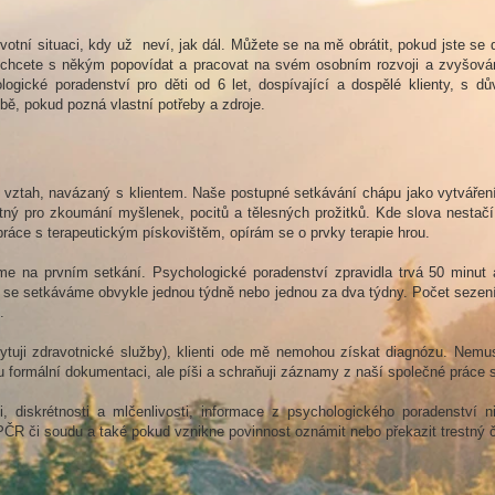
otní situaci, kdy už neví, jak dál. Můžete se na mě obrátit, pokud jste se 
jen chcete s někým popovídat a pracovat na svém osobním rozvoji a zvyšován
ologické poradenství pro děti od 6 let, dospívající a dospělé klienty, s dů
bě, pokud pozná vlastní potřeby a zdroje.
a vztah, navázaný s klientem. Naše postupné setkávání chápu jako vytvářen
bytný pro zkoumání myšlenek, pocitů a tělesných prožitků. Kde slova nestač
i práce s terapeutickým pískovištěm, opírám se o prvky terapie hrou.
me na prvním setkání. Psychologické poradenství zpravidla trvá 50 minut
 se setkáváme obvykle jednou týdně nebo jednou za dva týdny. Počet sezení 
.
ytuji zdravotnické služby), klienti ode mě nemohou získat diagnózu. Nemus
formální dokumentaci, ale píši a schraňuji záznamy z naší společné práce s
, diskrétnosti a mlčenlivosti, informace z psychologického poradenství n
PČR či soudu a také pokud vznikne povinnost oznámit nebo překazit trestný 