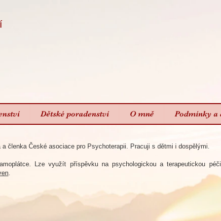
í
enství
Dětské poradenství
O mně
Podmínky a 
 a členka České asociace pro Psychoterapii. Pracuji s dětmi i dospělými.
amoplátce. Lze využít
příspěvku na psychologickou a terapeutickou péč
ven
.