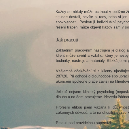
Každý se někdy může ocitnout v obtížné živ
situace dostali, nevíte si rady, nebo si 
spokojenosti. Poskytuji individuální psych
řešení trápení může objevit každý sám v so
Jak pracuji
Základním pracovním nástrojem je dialog 
klient může svěřit a vztahu, který je nez
techniky, nástroje a materiály. Blízká je m
Vzájemná očekávání si s klienty ujasňuje
287/20. Při dohodě o dlouhodobé spolupráci
ukončení společné práce závisí na klientovi
Jelikož nejsem klinický psycholog (neposk
dlouho a na čem pracujeme. Nevedu žádnou 
Profesní etikou jsem vázána k důvěrnosti
zákonných důvodů, a to na oficiální výzvu 
Pracuji pod pravidelnou supervizí.