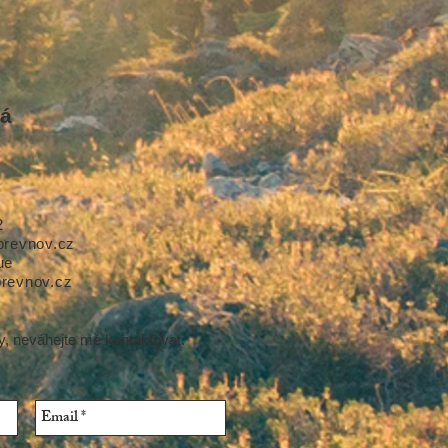
sá
v
2
brevnov.cz
ue
revnov.cz
y, neváhejte mě kontaktovat.