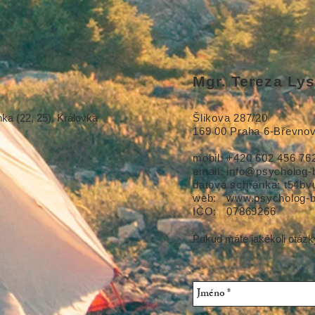
Mgr. Tereza Ly
ka (22, 25), Královka
Šlikova 287/20
169 00 Praha 6-Břevno
mobil: +420 602 456 76
email: info@psy
cholog-
datová schránka: t54bv
web:
www.psycholog-b
IČO: 07869266
Pokud máte jakékoli otázk