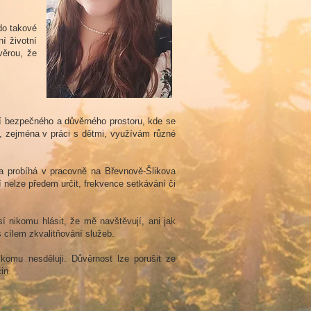
do takové
í životní
věrou, že
í bezpečného a důvěrného prostoru, kde se
í, zejména v práci s dětmi, využívám různé
 a probíhá v pracovně na Břevnově-Šlikova
nelze předem určit, frekvence setkávání či
í nikomu hlásit, že mě navštěvují, ani jak
 cílem zkvalitňování služeb.
ikomu nesděluji. Důvěrnost lze porušit ze
čin.