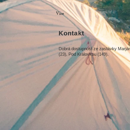
Více
Kontakt
Dobrá dostupnost ze zastávky Marján
(23), Pod Královkou (149).