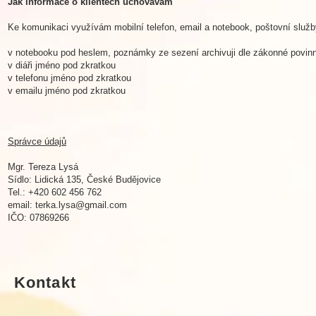
Jak informace o klientech uchovávám
Ke komunikaci využívám mobilní telefon, email a notebook, poštovní služ
v notebooku pod heslem, poznámky ze sezení archivuji dle zákonné povinnos
v diáři jméno pod zkratkou
v telefonu jméno pod zkratkou
v emailu jméno pod zkratkou
Správce údajů
Mgr. Tereza Lysá
Sídlo: Lidická 135, České Budějovice
Tel.: +420 602 456 762
email:
terka.lysa@gmail.com
IČO: 07869266
Kontakt